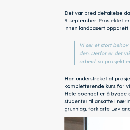
Det var bred deltakelse d
9. september. Prosjektet er
innen landbasert oppdrett
Vi ser et stort beho
den. Derfor er det v
arbeid
, sa prosjekt
Han understreket at prosj
kompletterende kurs for vi
Hele poenget er å bygge 
studenter til ansatte i nær
grunnlag, forklarte Løvland