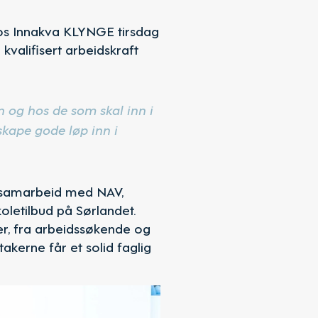
hos Innakva KLYNGE tirsdag
kvalifisert arbeidskraft
n og hos de som skal inn i
 skape gode løp inn i
i samarbeid med NAV,
oletilbud på Sørlandet.
r, fra arbeidssøkende og
takerne får et solid faglig