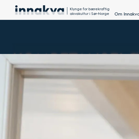
Klynge for bærekraftig
akvakultur i Sør-Norge
Om Innakv
KOMPETANSELØF
NÆRING
15.09.2025
AV: ANDRÉ MARTINSEN