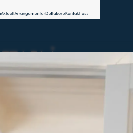
a
Aktuelt
Arrangementer
Deltakere
Kontakt oss
T I BLÅ