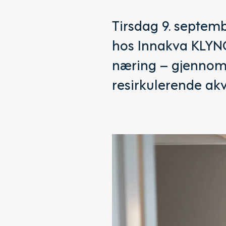
Tirsdag 9. septem
hos Innakva KLYNGE
næring – gjennom 
resirkulerende akv