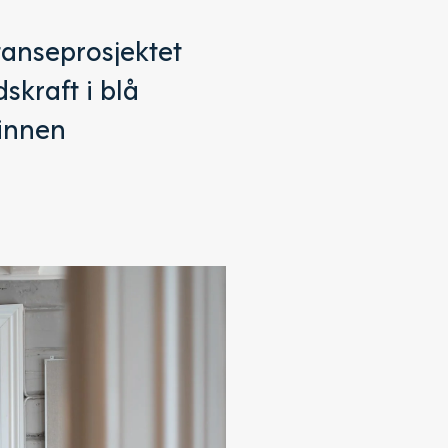
tanseprosjektet
skraft i blå
 innen