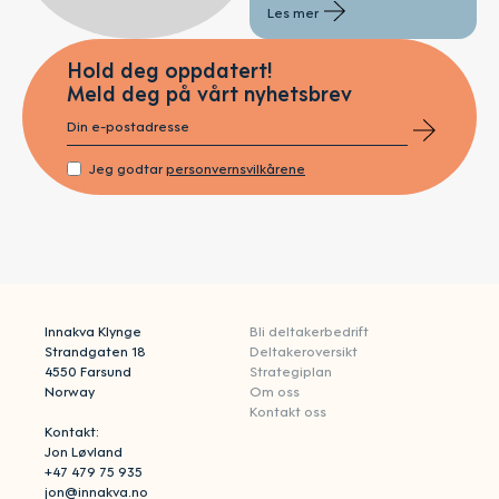
Les mer
Hold deg oppdatert!
Meld deg på vårt nyhetsbrev
Jeg godtar
personvernsvilkårene
Innakva Klynge
Bli deltakerbedrift
Strandgaten 18
Deltakeroversikt
4550 Farsund
Strategiplan
Norway
Om oss
Kontakt oss
Kontakt:
Jon Løvland
+47 479 75 935
jon@innakva.no