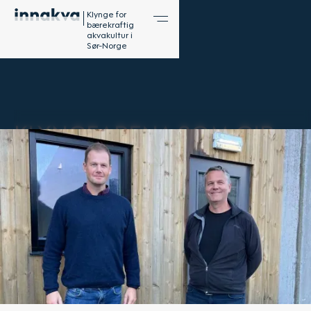
Klynge for
bærekraftig
akvakultur i
Sør-Norge
KLYNGEARENA SOM GIR
GOD B2B AVKASTNING
18.10.2024
AV: JON LØVLAND