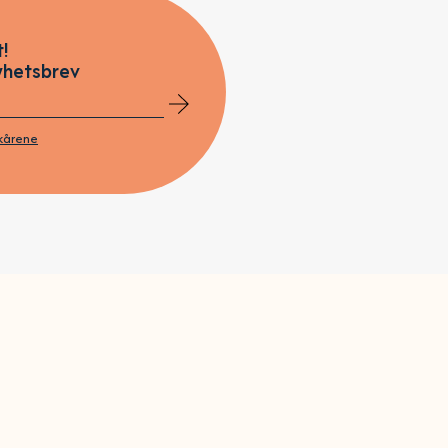
!
yhetsbrev
lkårene