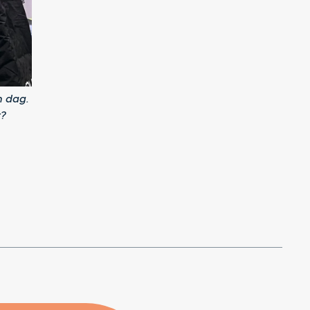
n dag.
r?