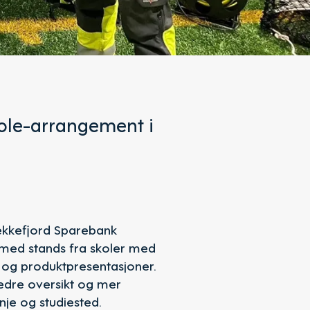
kole-arrangement i
lekkefjord Sparebank
 med stands fra skoler med
s og produktpresentasjoner.
edre oversikt og mer
nje og studiested.