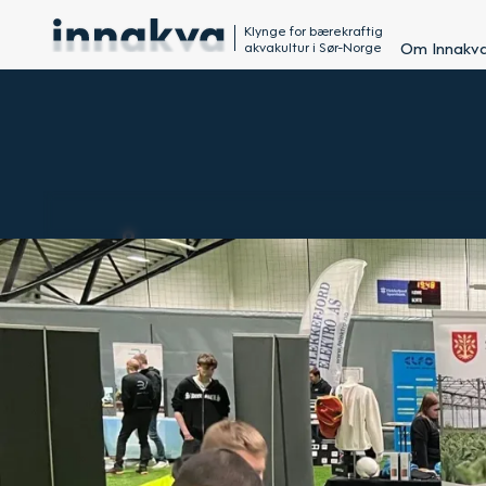
Klynge for bærekraftig
akvakultur i Sør-Norge
Om Innakv
BLÅTT NATURBR
NÆRINGEN MED
ÅPEN SKOLE
17.11.2024
AV: JON LØVLAND