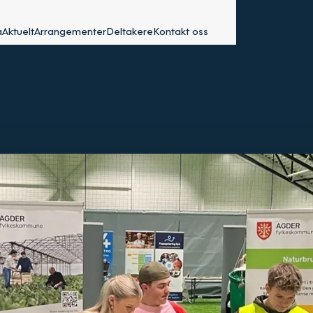
a
Aktuelt
Arrangementer
Deltakere
Kontakt oss
UK OG
 STAND PÅ