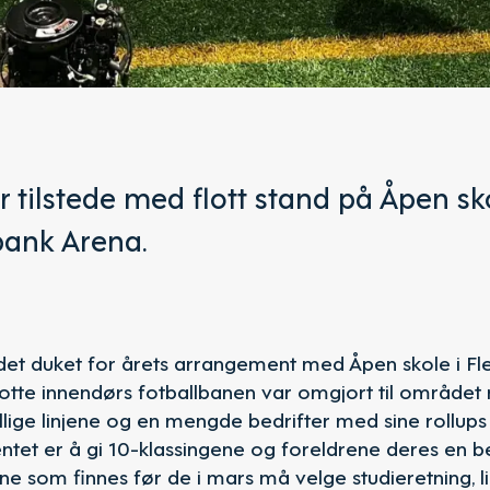
r tilstede med flott stand på Åpen s
bank Arena.
det duket for årets arrangement med Åpen skole i F
lotte innendørs fotballbanen var omgjort til området
llige linjene og en mengde bedrifter med sine rollup
et er å gi 10-klassingene og foreldrene deres en b
e som finnes før de i mars må velge studieretning, li