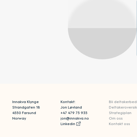
Innakva Klynge
Kontakt:
Bli deltakerbedr
Strandgaten 18
Jon Løvland
Deltakeroversik
4550 Farsund
+47 479 75 935
Strategiplan
Norway
jon@innakva.no
Om oss
Linkedin
Kontakt oss