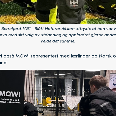
 Berrefjord, VG1 - Blått NaturbrukLiam uttrykte at han var v
øyd med sitt valg av utdanning og oppfordret gjerne andre 
velge det samme.
 vi også MOWI representert med lærlinger og Norsk o
and.