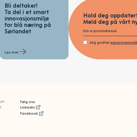
Bli deltaker!
Ta del i et smart
Hold deg oppdatert
innovasjonsmiljø
Meld deg på vårt n
for blå næring på
Sørlandet
Jeg godtar
personvernsvi
Les mer
ift
Følg oss:
t
Linkedin
Facebook